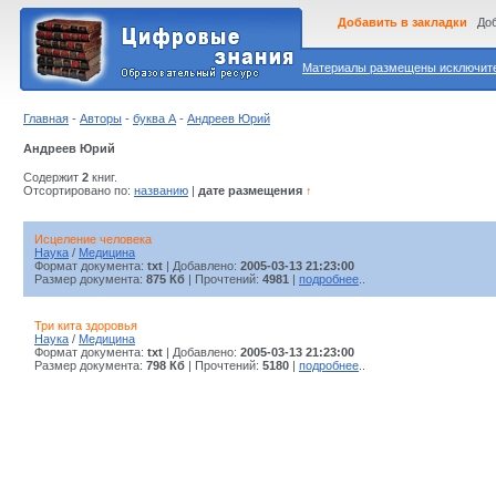
Добавить в закладки
Доб
Материалы размещены исключител
Главная
-
Авторы
-
буква А
-
Андреев Юрий
Андреев Юрий
Содержит
2
книг.
Отсортировано по:
названию
|
дате размещения
↑
Исцеление человека
Наука
/
Медицина
Формат документа:
txt
| Добавлено:
2005-03-13 21:23:00
Размер документа:
875 Кб
| Прочтений:
4981
|
подробнее
..
Три кита здоровья
Наука
/
Медицина
Формат документа:
txt
| Добавлено:
2005-03-13 21:23:00
Размер документа:
798 Кб
| Прочтений:
5180
|
подробнее
..