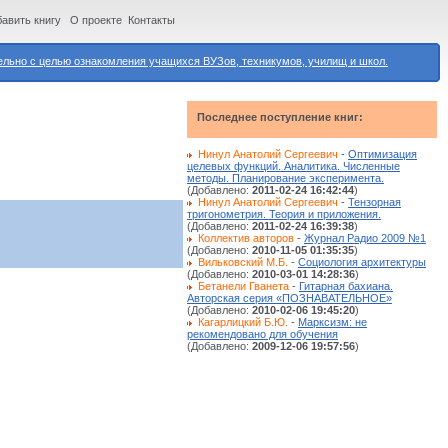
авить книгу
О проекте
Контакты
ьно с целью ознакомления учащихся ВУЗов, техникумов, училищ и школ.
Последнее поступление книг:
Нинул Анатолий Сергеевич
-
Оптимизация
целевых функций. Аналитика. Численные
методы. Планирование эксперимента.
(Добавлено:
2011-02-24 16:42:44
)
Нинул Анатолий Сергеевич
-
Тензорная
тригонометрия. Теория и приложения.
(Добавлено:
2011-02-24 16:39:38
)
Коллектив авторов
-
Журнал Радио 2009 №1
(Добавлено:
2010-11-05 01:35:35
)
Вильковский М.Б.
-
Социология архитектуры
(Добавлено:
2010-03-01 14:28:36
)
Бетанели Гванета
-
Гитарная бахиана.
Авторская серия «ПОЗНАВАТЕЛЬНОЕ»
(Добавлено:
2010-02-06 19:45:20
)
Кагарлицкий Б.Ю.
-
Марксизм: не
рекомендовано для обучения
(Добавлено:
2009-12-06 19:57:56
)