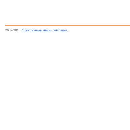
2007-2013.
Электронные книги - учебники
.
Тотолян А. А., Фрейдлин И. С.,