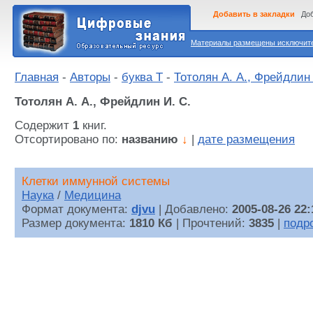
Добавить в закладки
Доб
Материалы размещены исключител
Главная
-
Авторы
-
буква Т
-
Тотолян А. А., Фрейдлин 
Тотолян А. А., Фрейдлин И. С.
Содержит
1
книг.
Отсортировано по:
названию
↓
|
дате размещения
Клетки иммунной системы
Наука
/
Медицина
Формат документа:
djvu
| Добавлено:
2005-08-26 22:
Размер документа:
1810 Кб
| Прочтений:
3835
|
подр