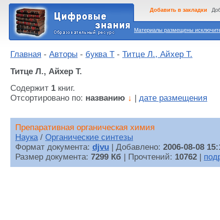
Добавить в закладки
Доб
Материалы размещены исключител
Главная
-
Авторы
-
буква Т
-
Титце Л., Айхер Т.
Титце Л., Айхер Т.
Содержит
1
книг.
Отсортировано по:
названию
↓
|
дате размещения
Препаративная органическая химия
Наука
/
Органические синтезы
Формат документа:
djvu
| Добавлено:
2006-08-08 15:
Размер документа:
7299 Кб
| Прочтений:
10762
|
под