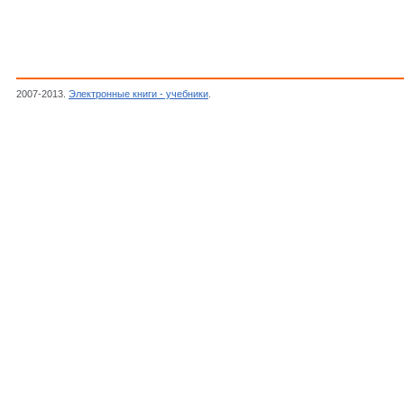
2007-2013.
Электронные книги - учебники
.
Титце Л., Айхер Т.,