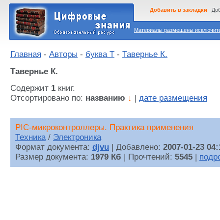
Добавить в закладки
Доб
Материалы размещены исключител
Главная
-
Авторы
-
буква Т
-
Тавернье К.
Тавернье К.
Содержит
1
книг.
Отсортировано по:
названию
↓
|
дате размещения
PIC-микроконтроллеры. Практика применения
Техника
/
Электроника
Формат документа:
djvu
| Добавлено:
2007-01-23 04:
Размер документа:
1979 Кб
| Прочтений:
5545
|
подр