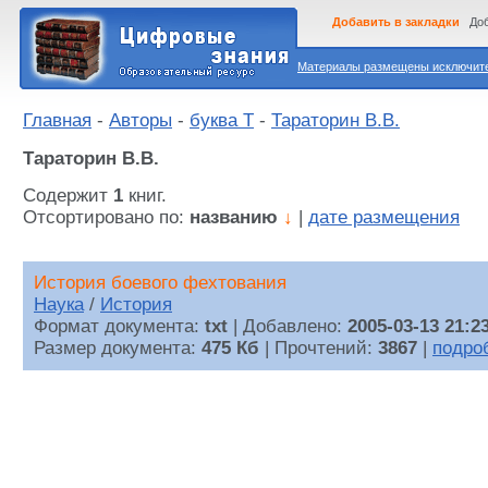
Добавить в закладки
Доб
Материалы размещены исключител
Главная
-
Авторы
-
буква Т
-
Тараторин В.В.
Тараторин В.В.
Содержит
1
книг.
Отсортировано по:
названию
↓
|
дате размещения
История боевого фехтования
Наука
/
История
Формат документа:
txt
| Добавлено:
2005-03-13 21:2
Размер документа:
475 Кб
| Прочтений:
3867
|
подро