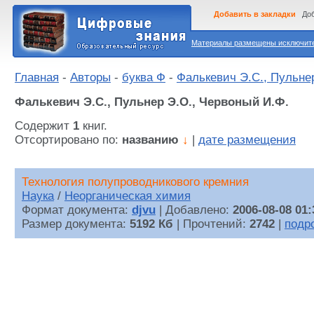
Добавить в закладки
Доб
Материалы размещены исключител
Главная
-
Авторы
-
буква Ф
-
Фалькевич Э.С., Пульне
Фалькевич Э.С., Пульнер Э.О., Червоный И.Ф.
Содержит
1
книг.
Отсортировано по:
названию
↓
|
дате размещения
Технология полупроводникового кремния
Наука
/
Неорганическая химия
Формат документа:
djvu
| Добавлено:
2006-08-08 01:
Размер документа:
5192 Кб
| Прочтений:
2742
|
подр