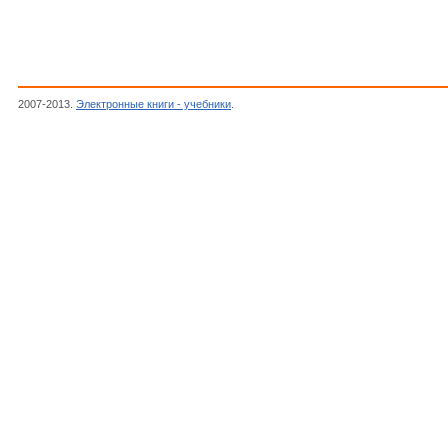
2007-2013.
Электронные книги - учебники
.
Фалькевич Э.С., Пульнер Э.О., Червоный