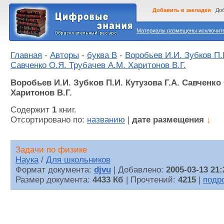
Добавить в закладки
Доб
Материалы размещены исключител
Главная
-
Авторы
-
буква В
-
Воробьев И.И. Зубков П.И
Савченко О.Я. Трубачев А.М. Харитонов В.Г.
Воробьев И.И. Зубков П.И. Кутузова Г.А. Савченко
Харитонов В.Г.
Содержит
1
книг.
Отсортировано по:
названию
|
дате размещения
↓
Задачи по физике
Наука
/
Для школьников
Формат документа:
djvu
| Добавлено:
2005-03-13 21:
Размер документа:
4433 Кб
| Прочтений:
4215
|
подр