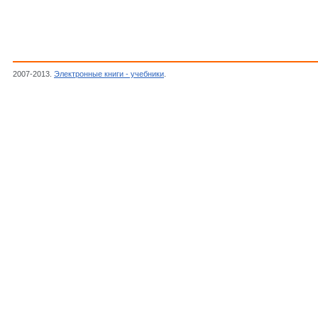
2007-2013.
Электронные книги - учебники
.
Воробьев И.И. Зубков П.И. Кутузова Г.А.