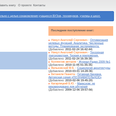
авить книгу
О проекте
Контакты
ьно с целью ознакомления учащихся ВУЗов, техникумов, училищ и школ.
Последнее поступление книг:
Нинул Анатолий Сергеевич
-
Оптимизация
целевых функций. Аналитика. Численные
методы. Планирование эксперимента.
(Добавлено:
2011-02-24 16:42:44
)
Нинул Анатолий Сергеевич
-
Тензорная
тригонометрия. Теория и приложения.
(Добавлено:
2011-02-24 16:39:38
)
Коллектив авторов
-
Журнал Радио 2009 №1
(Добавлено:
2010-11-05 01:35:35
)
Вильковский М.Б.
-
Социология архитектуры
(Добавлено:
2010-03-01 14:28:36
)
Бетанели Гванета
-
Гитарная бахиана.
Авторская серия «ПОЗНАВАТЕЛЬНОЕ»
(Добавлено:
2010-02-06 19:45:20
)
Кагарлицкий Б.Ю.
-
Марксизм: не
рекомендовано для обучения
(Добавлено:
2009-12-06 19:57:56
)