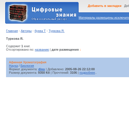
Добавить в закладки
Доб
Материалы размещены исключител
Главная
-
Авторы
-
буква Т
-
Туркова Я.
Туркова Я.
Содержит
1
книг.
Отсортировано по:
названию
|
дате размещения
↓
Афинная Хроматография
Наука
/
Биология
Формат документа:
djvu
| Добавлено:
2005-08-26 22:12:00
Размер документа:
9350 Кб
| Прочтений:
3106
|
подробнее
..