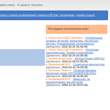
авить книгу
О проекте
Контакты
ьно с целью ознакомления учащихся ВУЗов, техникумов, училищ и школ.
Последнее поступление книг:
Нинул Анатолий Сергеевич
-
Оптимизация
целевых функций. Аналитика. Численные
методы. Планирование эксперимента.
(Добавлено:
2011-02-24 16:42:44
)
Нинул Анатолий Сергеевич
-
Тензорная
тригонометрия. Теория и приложения.
(Добавлено:
2011-02-24 16:39:38
)
Коллектив авторов
-
Журнал Радио 2009 №1
(Добавлено:
2010-11-05 01:35:35
)
Вильковский М.Б.
-
Социология архитектуры
(Добавлено:
2010-03-01 14:28:36
)
Бетанели Гванета
-
Гитарная бахиана.
Авторская серия «ПОЗНАВАТЕЛЬНОЕ»
(Добавлено:
2010-02-06 19:45:20
)
Кагарлицкий Б.Ю.
-
Марксизм: не
рекомендовано для обучения
(Добавлено:
2009-12-06 19:57:56
)