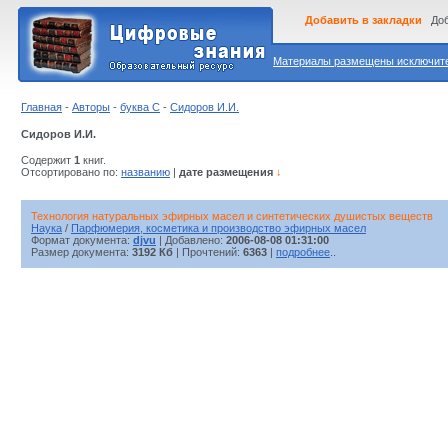
Добавить в закладки
Доб
Материалы размещены исключител
Главная
-
Авторы
-
буква С
-
Сидоров И.И.
Сидоров И.И.
Содержит
1
книг.
Отсортировано по:
названию
|
дате размещения
↓
Технология натуральных эфирных масел и синтетических душистых веществ
Наука
/
Парфюмерия, косметика и производство эфирных масел
Формат документа:
djvu
| Добавлено:
2006-08-08 01:31:00
Размер документа:
3192 Кб
| Прочтений:
6363
|
подробнее
..