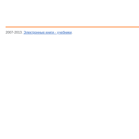
2007-2013.
Электронные книги - учебники
.
Сидоров И.И.,