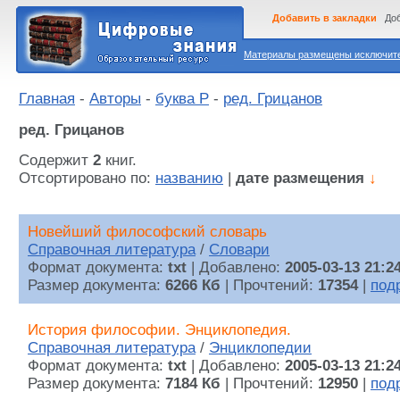
Добавить в закладки
Доб
Материалы размещены исключител
Главная
-
Авторы
-
буква Р
-
ред. Грицанов
ред. Грицанов
Содержит
2
книг.
Отсортировано по:
названию
|
дате размещения
↓
Новейший философский словарь
Справочная литература
/
Словари
Формат документа:
txt
| Добавлено:
2005-03-13 21:2
Размер документа:
6266 Кб
| Прочтений:
17354
|
под
История философии. Энциклопедия.
Справочная литература
/
Энциклопедии
Формат документа:
txt
| Добавлено:
2005-03-13 21:2
Размер документа:
7184 Кб
| Прочтений:
12950
|
под