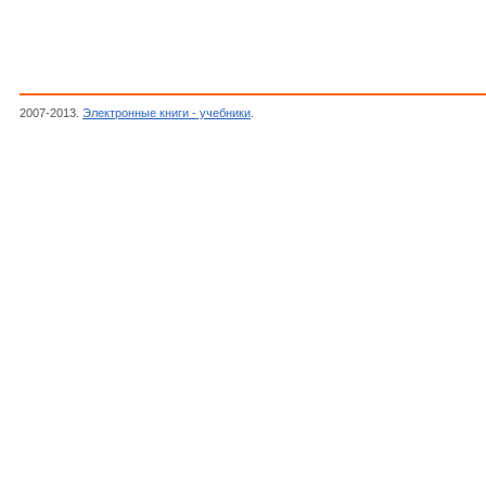
2007-2013.
Электронные книги - учебники
.
Прянишников Н.Д.,