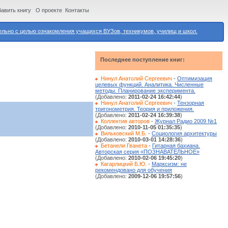
авить книгу
О проекте
Контакты
ьно с целью ознакомления учащихся ВУЗов, техникумов, училищ и школ.
Последнее поступление книг:
Нинул Анатолий Сергеевич
-
Оптимизация
целевых функций. Аналитика. Численные
методы. Планирование эксперимента.
(Добавлено:
2011-02-24 16:42:44
)
Нинул Анатолий Сергеевич
-
Тензорная
тригонометрия. Теория и приложения.
(Добавлено:
2011-02-24 16:39:38
)
Коллектив авторов
-
Журнал Радио 2009 №1
(Добавлено:
2010-11-05 01:35:35
)
Вильковский М.Б.
-
Социология архитектуры
(Добавлено:
2010-03-01 14:28:36
)
Бетанели Гванета
-
Гитарная бахиана.
Авторская серия «ПОЗНАВАТЕЛЬНОЕ»
(Добавлено:
2010-02-06 19:45:20
)
Кагарлицкий Б.Ю.
-
Марксизм: не
рекомендовано для обучения
(Добавлено:
2009-12-06 19:57:56
)