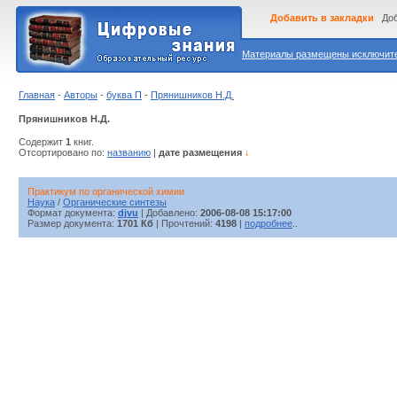
Добавить в закладки
Доб
Материалы размещены исключител
Главная
-
Авторы
-
буква П
-
Прянишников Н.Д.
Прянишников Н.Д.
Содержит
1
книг.
Отсортировано по:
названию
|
дате размещения
↓
Практикум по органической химии
Наука
/
Органические синтезы
Формат документа:
djvu
| Добавлено:
2006-08-08 15:17:00
Размер документа:
1701 Кб
| Прочтений:
4198
|
подробнее
..