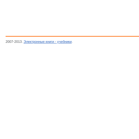
2007-2013.
Электронные книги - учебники
.
Мартынов Н.Н., Иванов А.П.,