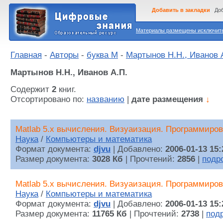
Добавить в закладки
Доб
Материалы размещены исключител
Главная
-
Авторы
-
буква М
-
Мартынов Н.Н., Иванов 
Мартынов Н.Н., Иванов А.П.
Содержит
2
книг.
Отсортировано по:
названию
|
дате размещения
↓
Matlab 5.х вычисления. Визуаизация. Программиров
Наука
/
Компьютеры и математика
Формат документа:
djvu
| Добавлено:
2006-01-13 15:
Размер документа:
3028 Кб
| Прочтений:
2856
|
подр
Matlab 5.х вычисления. Визуаизация. Программиров
Наука
/
Компьютеры и математика
Формат документа:
djvu
| Добавлено:
2006-01-13 15:
Размер документа:
11765 Кб
| Прочтений:
2738
|
под