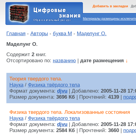
Добавить в закладки
Доб
Материалы размещены исключител
Главная
-
Авторы
-
буква М
-
Маделунг О.
Маделунг О.
Содержит
2
книг.
Отсортировано по:
названию
|
дате размещения
↓
Теория твердого тела.
Наука
/
Физика твёрдого тела
Формат документа:
djvu
| Добавлено:
2005-11-28 17:
Размер документа:
3696 Кб
| Прочтений:
4139
|
подр
Физика твердого тела. Локализованные состояния
Наука
/
Физика твёрдого тела
Формат документа:
djvu
| Добавлено:
2005-11-28 17:
Размер документа:
2584 Кб
| Прочтений:
3660
|
подр