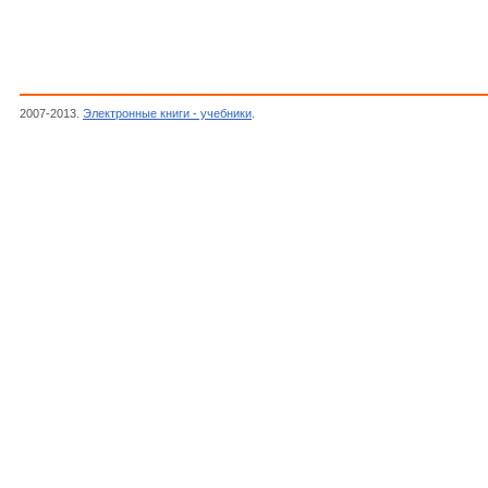
2007-2013.
Электронные книги - учебники
.
Крицман М.Г., Коникова А.С.,