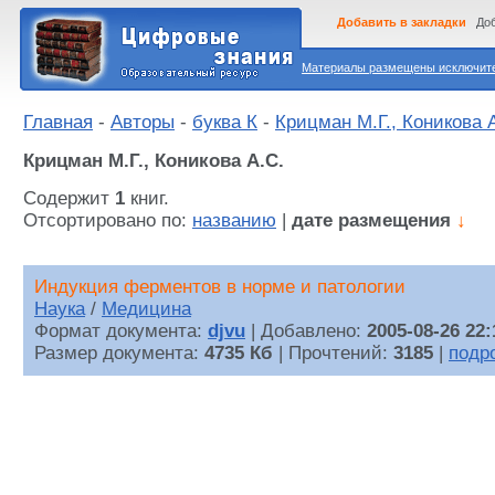
Добавить в закладки
Доб
Материалы размещены исключител
Главная
-
Авторы
-
буква К
-
Крицман М.Г., Коникова 
Крицман М.Г., Коникова А.С.
Содержит
1
книг.
Отсортировано по:
названию
|
дате размещения
↓
Индукция ферментов в норме и патологии
Наука
/
Медицина
Формат документа:
djvu
| Добавлено:
2005-08-26 22:
Размер документа:
4735 Кб
| Прочтений:
3185
|
подр