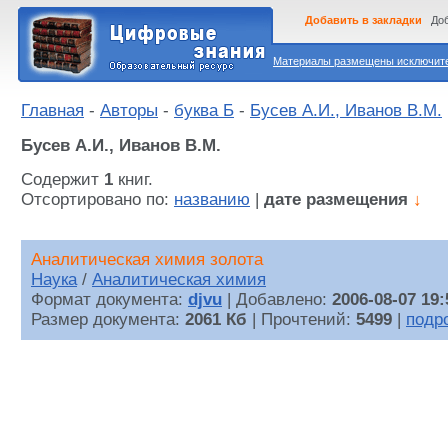
Добавить в закладки
Доб
Материалы размещены исключител
Главная
-
Авторы
-
буква Б
-
Бусев А.И., Иванов В.М.
Бусев А.И., Иванов В.М.
Содержит
1
книг.
Отсортировано по:
названию
|
дате размещения
↓
Аналитическая химия золота
Наука
/
Аналитическая химия
Формат документа:
djvu
| Добавлено:
2006-08-07 19:
Размер документа:
2061 Кб
| Прочтений:
5499
|
подр