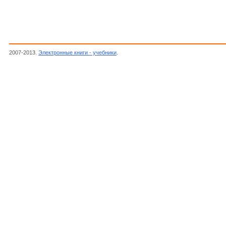
2007-2013.
Электронные книги - учебники
.
Бусев А.И., Иванов В.М.,