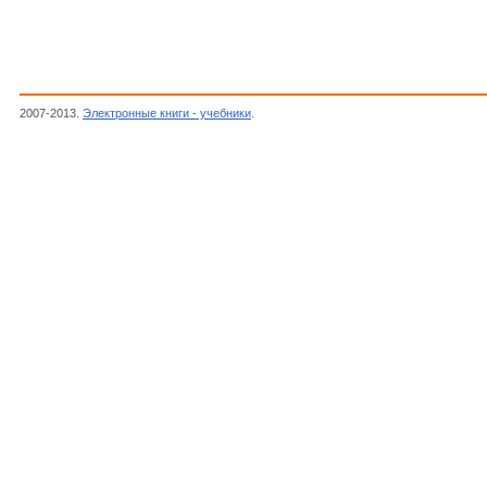
2007-2013.
Электронные книги - учебники
.
Богопольский О.В.,