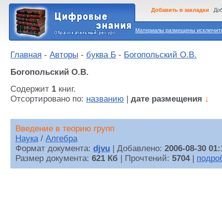
Добавить в закладки
Доб
Материалы размещены исключител
Главная
-
Авторы
-
буква Б
-
Богопольский О.В.
Богопольский О.В.
Содержит
1
книг.
Отсортировано по:
названию
|
дате размещения
↓
Введение в теорию групп
Наука
/
Алгебра
Формат документа:
djvu
| Добавлено:
2006-08-30 01:
Размер документа:
621 Кб
| Прочтений:
5704
|
подро