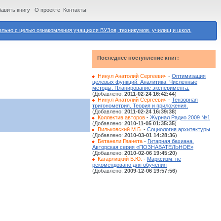
авить книгу
О проекте
Контакты
ьно с целью ознакомления учащихся ВУЗов, техникумов, училищ и школ.
Последнее поступление книг:
Нинул Анатолий Сергеевич
-
Оптимизация
целевых функций. Аналитика. Численные
методы. Планирование эксперимента.
(Добавлено:
2011-02-24 16:42:44
)
Нинул Анатолий Сергеевич
-
Тензорная
тригонометрия. Теория и приложения.
(Добавлено:
2011-02-24 16:39:38
)
Коллектив авторов
-
Журнал Радио 2009 №1
(Добавлено:
2010-11-05 01:35:35
)
Вильковский М.Б.
-
Социология архитектуры
(Добавлено:
2010-03-01 14:28:36
)
Бетанели Гванета
-
Гитарная бахиана.
Авторская серия «ПОЗНАВАТЕЛЬНОЕ»
(Добавлено:
2010-02-06 19:45:20
)
Кагарлицкий Б.Ю.
-
Марксизм: не
рекомендовано для обучения
(Добавлено:
2009-12-06 19:57:56
)