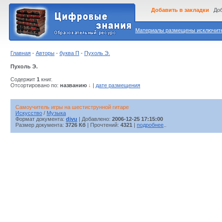
Добавить в закладки
Доб
Материалы размещены исключител
Главная
-
Авторы
-
буква П
-
Пухоль Э.
Пухоль Э.
Содержит
1
книг.
Отсортировано по:
названию
↓
|
дате размещения
Самоучитель игры на шестиструнной гитаре
Искусство
/
Музыка
Формат документа:
djvu
| Добавлено:
2006-12-25 17:15:00
Размер документа:
3726 Кб
| Прочтений:
4321
|
подробнее
..