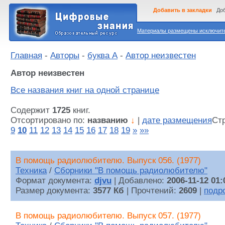
Добавить в закладки
Доб
Материалы размещены исключител
Главная
-
Авторы
-
буква А
-
Автор неизвестен
Автор неизвестен
Все названия книг на одной странице
Содержит
1725
книг.
Отсортировано по:
названию
↓
|
дате размещения
Ст
9
10
11
12
13
14
15
16
17
18
19
»
»»
В помощь радиолюбителю. Выпуск 056. (1977)
Техника
/
Сборники "В помощь радиолюбителю"
Формат документа:
djvu
| Добавлено:
2006-11-12 01:
Размер документа:
3577 Кб
| Прочтений:
2609
|
подр
В помощь радиолюбителю. Выпуск 057. (1977)