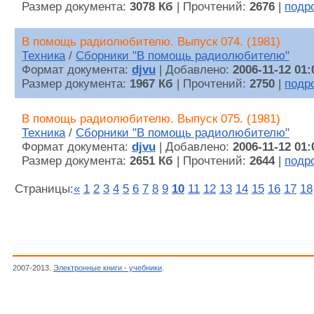
Размер документа:
3078 Кб
| Прочтений:
2676
|
подр
В помощь радиолюбителю. Выпуск 074. (1981)
Техника
/
Сборники "В помощь радиолюбителю"
Формат документа:
djvu
| Добавлено:
2006-11-12 01:
Размер документа:
1967 Кб
| Прочтений:
2750
|
подр
В помощь радиолюбителю. Выпуск 075. (1981)
Техника
/
Сборники "В помощь радиолюбителю"
Формат документа:
djvu
| Добавлено:
2006-11-12 01:
Размер документа:
2651 Кб
| Прочтений:
2644
|
подр
Страницы:
«
1
2
3
4
5
6
7
8
9
10
11
12
13
14
15
16
17
18
2007-2013.
Электронные книги - учебники
.
Автор неизвестен,