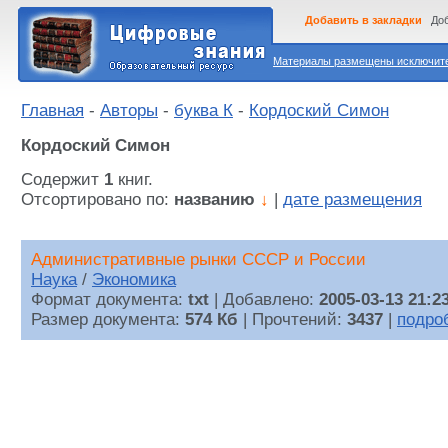
Добавить в закладки
Доб
Материалы размещены исключител
Главная
-
Авторы
-
буква К
-
Кордоский Симон
Кордоский Симон
Содержит
1
книг.
Отсортировано по:
названию
↓
|
дате размещения
Административные рынки СССР и России
Наука
/
Экономика
Формат документа:
txt
| Добавлено:
2005-03-13 21:2
Размер документа:
574 Кб
| Прочтений:
3437
|
подро