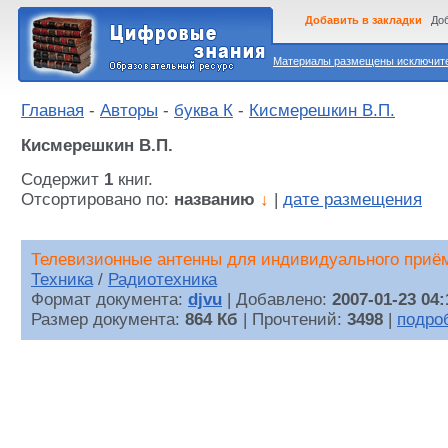
Добавить в закладки
Доб
Материалы размещены исключител
Главная
-
Авторы
-
буква К
-
Кисмерешкин В.П.
Кисмерешкин В.П.
Содержит
1
книг.
Отсортировано по:
названию
↓
|
дате размещения
Телевизионные антенны для индивидуального приё
Техника
/
Радиотехника
Формат документа:
djvu
| Добавлено:
2007-01-23 04:
Размер документа:
864 Кб
| Прочтений:
3498
|
подро