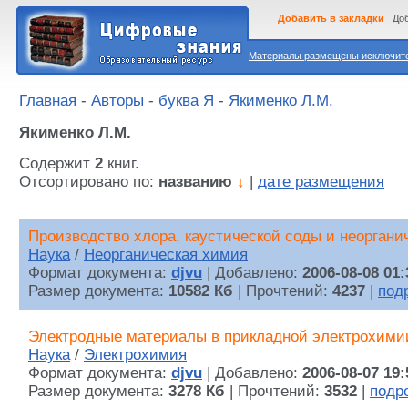
Добавить в закладки
Доб
Материалы размещены исключител
Главная
-
Авторы
-
буква Я
-
Якименко Л.М.
Якименко Л.М.
Содержит
2
книг.
Отсортировано по:
названию
↓
|
дате размещения
Производство хлора, каустической соды и неоргани
Наука
/
Неорганическая химия
Формат документа:
djvu
| Добавлено:
2006-08-08 01:
Размер документа:
10582 Кб
| Прочтений:
4237
|
под
Электродные материалы в прикладной электрохими
Наука
/
Электрохимия
Формат документа:
djvu
| Добавлено:
2006-08-07 19:
Размер документа:
3278 Кб
| Прочтений:
3532
|
подр