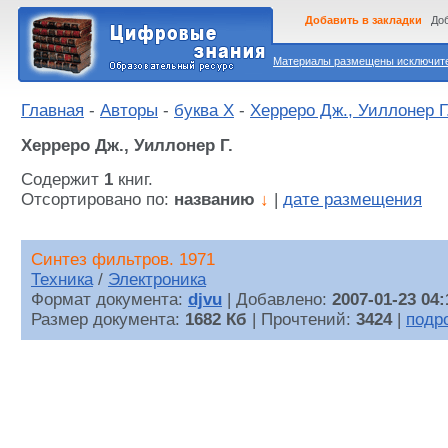
Добавить в закладки
Доб
Материалы размещены исключител
Главная
-
Авторы
-
буква Х
-
Херреро Дж., Уиллонер Г
Херреро Дж., Уиллонер Г.
Содержит
1
книг.
Отсортировано по:
названию
↓
|
дате размещения
Синтез фильтров. 1971
Техника
/
Электроника
Формат документа:
djvu
| Добавлено:
2007-01-23 04:
Размер документа:
1682 Кб
| Прочтений:
3424
|
подр