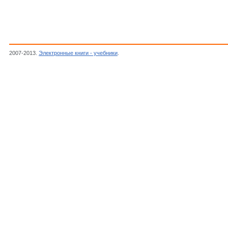
2007-2013.
Электронные книги - учебники
.
Херреро Дж., Уиллонер Г.,