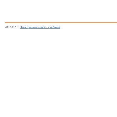
2007-2013.
Электронные книги - учебники
.
Гротендик А.,