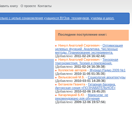
авить книгу
О проекте
Контакты
ьно с целью ознакомления учащихся ВУЗов, техникумов, училищ и школ.
Последнее поступление книг:
Нинул Анатолий Сергеевич
-
Оптимизация
целевых функций. Аналитика. Численные
методы. Планирование эксперимента.
(Добавлено:
2011-02-24 16:42:44
)
Нинул Анатолий Сергеевич
-
Тензорная
тригонометрия. Теория и приложения.
(Добавлено:
2011-02-24 16:39:38
)
Коллектив авторов
-
Журнал Радио 2009 №1
(Добавлено:
2010-11-05 01:35:35
)
Вильковский М.Б.
-
Социология архитектуры
(Добавлено:
2010-03-01 14:28:36
)
Бетанели Гванета
-
Гитарная бахиана.
Авторская серия «ПОЗНАВАТЕЛЬНОЕ»
(Добавлено:
2010-02-06 19:45:20
)
Кагарлицкий Б.Ю.
-
Марксизм: не
рекомендовано для обучения
(Добавлено:
2009-12-06 19:57:56
)