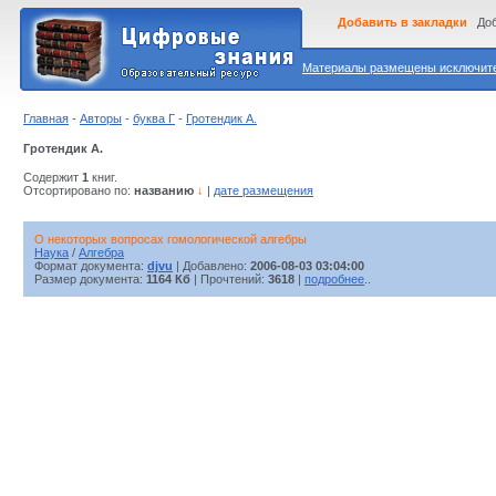
Добавить в закладки
Доб
Материалы размещены исключител
Главная
-
Авторы
-
буква Г
-
Гротендик А.
Гротендик А.
Содержит
1
книг.
Отсортировано по:
названию
↓
|
дате размещения
О некоторых вопросах гомологической алгебры
Наука
/
Алгебра
Формат документа:
djvu
| Добавлено:
2006-08-03 03:04:00
Размер документа:
1164 Кб
| Прочтений:
3618
|
подробнее
..