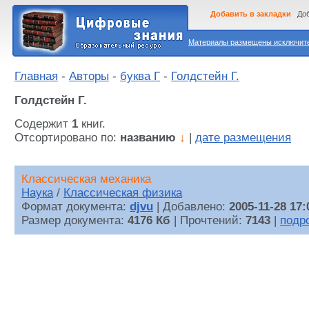
Добавить в закладки
Доб
Материалы размещены исключител
Главная
-
Авторы
-
буква Г
-
Голдстейн Г.
Голдстейн Г.
Содержит
1
книг.
Отсортировано по:
названию
↓
|
дате размещения
Классическая механика
Наука
/
Классическая физика
Формат документа:
djvu
| Добавлено:
2005-11-28 17:
Размер документа:
4176 Кб
| Прочтений:
7143
|
подр