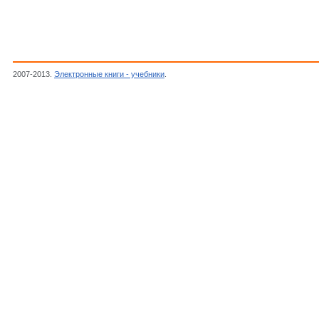
2007-2013.
Электронные книги - учебники
.
Башмаков М.И., Беккер Б.М., Гольховой 