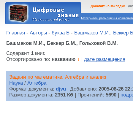
Добавить в закладки
Доб
Материалы размещены исключител
Главная
-
Авторы
-
буква Б
-
Башмаков М.И., Беккер Б
Башмаков М.И., Беккер Б.М., Гольховой В.М.
Содержит
1
книг.
Отсортировано по:
названию
↓
|
дате размещения
Задачи по математике. Алгебра и анализ
Наука
/
Алгебра
Формат документа:
djvu
| Добавлено:
2005-08-26 22:
Размер документа:
2351 Кб
| Прочтений:
5690
|
подр