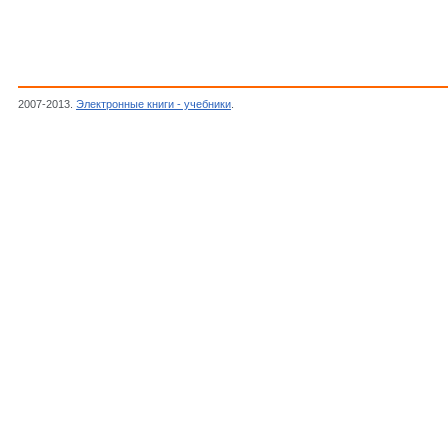
2007-2013.
Электронные книги - учебники
.
Андреас Ф., Гребе К.,