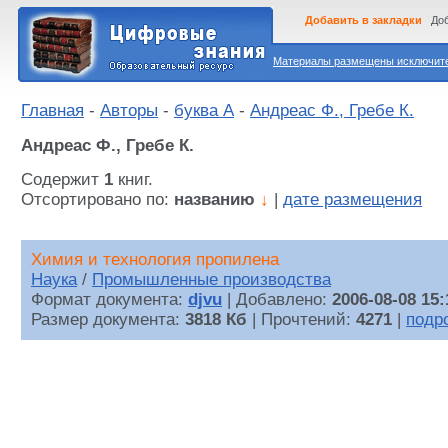
Добавить в закладки
Доб
Материалы размещены исключител
Главная
-
Авторы
-
буква А
-
Андреас Ф., Гребе К.
Андреас Ф., Гребе К.
Содержит
1
книг.
Отсортировано по:
названию
↓
|
дате размещения
Химия и технология пропилена
Наука
/
Промышленные производства
Формат документа:
djvu
| Добавлено:
2006-08-08 15:
Размер документа:
3818 Кб
| Прочтений:
4271
|
подр