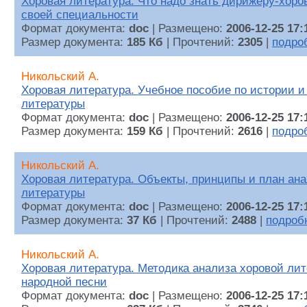
Хоровая литература. Что надо знать дирижеру-хоро
своей специальности
Формат документа:
doc
| Размещено:
2006-12-25 17:
Размер документа:
185 Кб
| Прочтений:
2305
|
подро
Никольский А.
Хоровая литература. Учебное пособие по истории и
литературы
Формат документа:
doc
| Размещено:
2006-12-25 17:
Размер документа:
159 Кб
| Прочтений:
2616
|
подро
Никольский А.
Хоровая литература. Объекты, принципы и план ан
литературы
Формат документа:
doc
| Размещено:
2006-12-25 17:
Размер документа:
37 Кб
| Прочтений:
2488
|
подроб
Никольский А.
Хоровая литература. Методика анализа хоровой лит
народной песни
Формат документа:
doc
| Размещено:
2006-12-25 17: