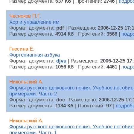
Размер документа:
637 Кб
| Прочтений:
2746
|
подро
Чесноков П.Г.
Хор и управление им
Формат документа:
pdf
| Размещено:
2006-12-25 17:
Размер документа:
4914 Кб
| Прочтений:
3568
|
подр
Гнесина Е.
Фортепианная азбука
Формат документа:
djvu
| Размещено:
2006-12-25 17
Размер документа:
1056 Кб
| Прочтений:
4461
|
подр
Никольский А.
Формы русского церковного пения. Учебное пособие
примерами. Часть 2
Формат документа:
doc
| Размещено:
2006-12-25 17:
Размер документа:
1184 Кб
| Прочтений:
97
|
подроб
Никольский А.
Формы русского церковного пения. Учебное пособие
примерами. Часть 1