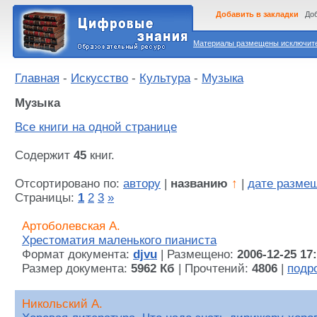
Добавить в закладки
Доб
Материалы размещены исключител
Главная
-
Искусство
-
Культура
-
Музыка
Музыка
Все книги на одной странице
Содержит
45
книг.
Отсортировано по:
автору
|
названию
↑
|
дате разме
Страницы:
1
2
3
»
Артоболевская А.
Хрестоматия маленького пианиста
Формат документа:
djvu
| Размещено:
2006-12-25 17
Размер документа:
5962 Кб
| Прочтений:
4806
|
подр
Никольский А.