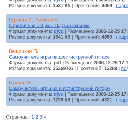
Размер документа:
1531 Кб
| Прочтений:
4069
|
подр
Гуревич Л., Зимина Н.
Скрипичная азбука. Партия скрипки
Формат документа:
djvu
| Размещено:
2006-12-25 17
Размер документа:
1641 Кб
| Прочтений:
4869
|
подр
Вещицкий П.
Самоучитель игры на шестиструнной гитаре
Формат документа:
pdf
| Размещено:
2006-12-25 17:
Размер документа:
25369 Кб
| Прочтений:
12289
|
по
Пухоль Э.
Самоучитель игры на шестиструнной гитаре
Формат документа:
djvu
| Размещено:
2006-12-25 17
Размер документа:
3726 Кб
| Прочтений:
4321
|
подр
Страницы:
1
2
3
»