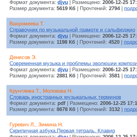
Формат документа:
djvu
| Размещено:
2006-12-25 17
Размер документа:
5619 Кб
| Прочтений:
2794
|
подр
Вахромеева Т.
Справочник по музыкальной грамоте и сальфеджио
Формат документа:
djvu
| Размещено:
2006-12-25 17
Размер документа:
1198 Кб
| Прочтений:
4520
|
подр
Денисов Э.
Современная музыка и проблемы эволюции компози
Формат документа:
djvu
| Размещено:
2006-12-25 17
Размер документа:
2881 Кб
| Прочтений:
3581
|
подр
Крунтяева Т., Молокова Н.
Словарь иностранных музыкальных терминов
Формат документа:
pdf
| Размещено:
2006-12-25 17:
Размер документа:
8678 Кб
| Прочтений:
3132
|
подр
Гуревич Л., Зимина Н.
Скрипичная азбука.Первая тетрадь. Клавир
Формат документа:
djvu
| Размещено:
2006-12-25 17